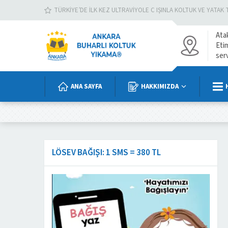
TÜRKIYE’DE İLK KEZ ULTRAVIYOLE C IŞINLA KOLTUK VE YATAK 
Ata
Eti
ser
ANA SAYFA
HAKKIMIZDA
LÖSEV BAĞIŞI: 1 SMS = 380 TL