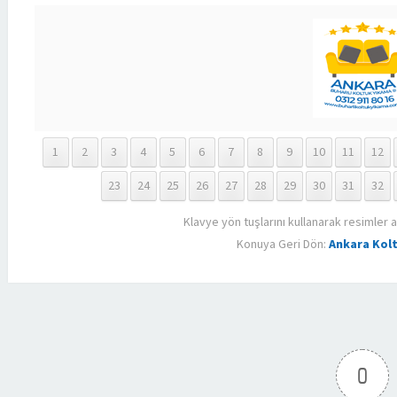
1
2
3
4
5
6
7
8
9
10
11
12
23
24
25
26
27
28
29
30
31
32
Klavye yön tuşlarını kullanarak resimler a
Konuya Geri Dön:
Ankara Kol
0