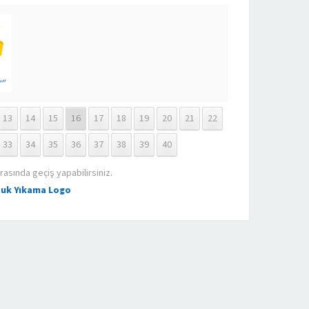
13
14
15
16
17
18
19
20
21
22
33
34
35
36
37
38
39
40
rasında geçiş yapabilirsiniz.
tuk Yıkama Logo