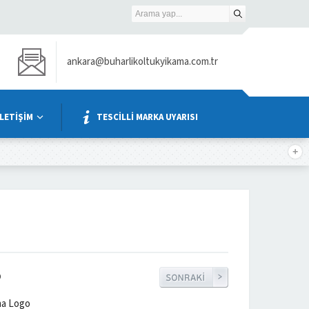
ankara@buharlikoltukyikama.com.tr
İLETİŞİM
TESCİLLİ MARKA UYARISI
0
ma Logo