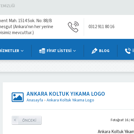
TEMIZLIĞI
kent Mah. 1514 Sok. No: 88/B
mesgut (Ankara'nın her yerine
0312 911 80 16
visimiz mevcuttur.)
HİZMETLER
FİYAT LİSTESİ
BLOG
ANKARA KOLTUK YIKAMA LOGO
Anasayfa
»
Ankara Koltuk Yıkama Logo
Fotoğraf: 16 / 4
Ankara Koltuk Yıka