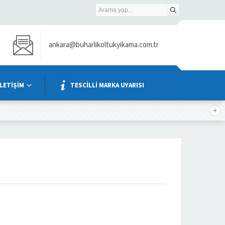
ankara@buharlikoltukyikama.com.tr
İLETİŞİM
TESCİLLİ MARKA UYARISI