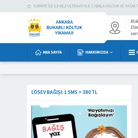
TÜRKIYE’DE İLK KEZ ULTRAVIYOLE C IŞINLA KOLTUK VE YATAK 
Ata
Eti
ser
ANA SAYFA
HAKKIMIZDA
LÖSEV BAĞIŞI: 1 SMS = 380 TL