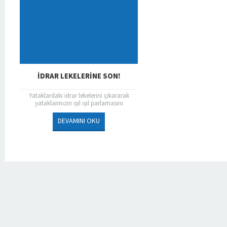
İDRAR LEKELERINE SON!
Yataklardaki idrar lekelerini çıkararak
yataklarınızın ışıl ışıl parlamasını
sağlıyoruz.
DEVAMINI OKU