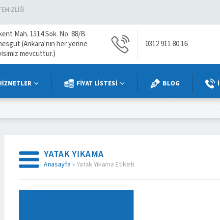
TEMIZLIĞI
kent Mah. 1514 Sok. No: 88/B
mesgut (Ankara'nın her yerine
0312 911 80 16
visimiz mevcuttur.)
HİZMETLER
FİYAT LİSTESİ
BLOG
YATAK YIKAMA
Anasayfa
»
Yatak Yıkama Etiketi