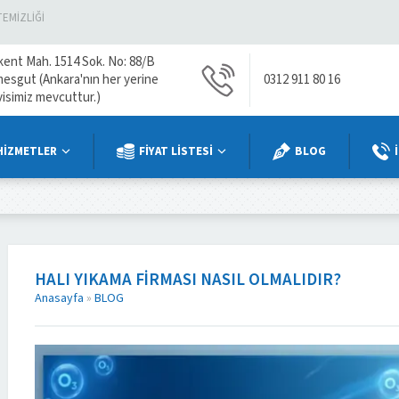
TEMIZLIĞI
kent Mah. 1514 Sok. No: 88/B
mesgut (Ankara'nın her yerine
0312 911 80 16
visimiz mevcuttur.)
HİZMETLER
FİYAT LİSTESİ
BLOG
HALI YIKAMA FIRMASI NASIL OLMALIDIR?
Anasayfa
»
BLOG