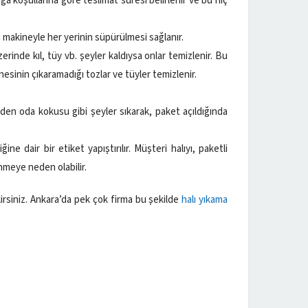
ğa koşullarına göre teslimat süresi belirlenir ve bu hiç
 makineyle her yerinin süpürülmesi sağlanır.
erinde kıl, tüy vb. şeyler kaldıysa onlar temizlenir. Bu
nesinin çıkaramadığı tozlar ve tüyler temizlenir.
eden oda kokusu gibi şeyler sıkarak, paket açıldığında
e dair bir etiket yapıştırılır. Müşteri halıyı, paketli
nmeye neden olabilir.
lirsiniz. Ankara’da pek çok firma bu şekilde
halı yıkama