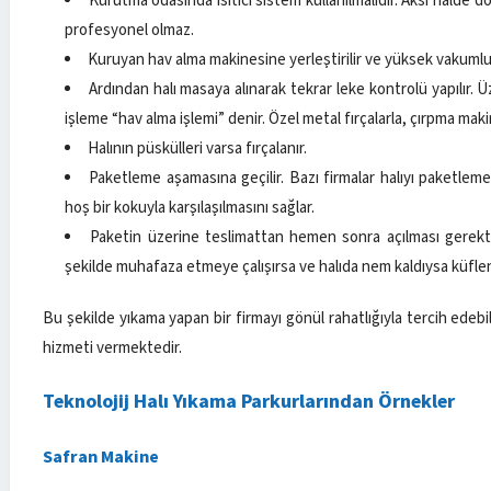
Kurutma odasında ısıtıcı sistem kullanılmalıdır. Aksi halde do
profesyonel olmaz.
Kuruyan hav alma makinesine yerleştirilir ve yüksek vakumlu
Ardından halı masaya alınarak tekrar leke kontrolü yapılır. Üz
işleme “hav alma işlemi” denir. Özel metal fırçalarla, çırpma maki
Halının püskülleri varsa fırçalanır.
Paketleme aşamasına geçilir. Bazı firmalar halıyı paketlem
hoş bir kokuyla karşılaşılmasını sağlar.
Paketin üzerine teslimattan hemen sonra açılması gerektiğin
şekilde muhafaza etmeye çalışırsa ve halıda nem kaldıysa küfle
Bu şekilde yıkama yapan bir firmayı gönül rahatlığıyla tercih edebi
hizmeti vermektedir.
Teknolojij Halı Yıkama Parkurlarından Örnekler
Safran Makine