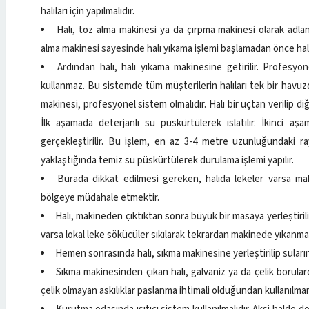
halıları için yapılmalıdır.
Halı, toz alma makinesi ya da çırpma makinesi olarak adland
alma makinesi sayesinde halı yıkama işlemi başlamadan önce halı ü
Ardından halı, halı yıkama makinesine getirilir. Profesyon
kullanmaz. Bu sistemde tüm müşterilerin halıları tek bir havuzda
makinesi, profesyonel sistem olmalıdır. Halı bir uçtan verilip d
İlk aşamada deterjanlı su püskürtülerek ıslatılır. İkinci a
gerçekleştirilir. Bu işlem, en az 3-4 metre uzunluğundaki r
yaklaştığında temiz su püskürtülerek durulama işlemi yapılır.
Burada dikkat edilmesi gereken, halıda lekeler varsa mak
bölgeye müdahale etmektir.
Halı, makineden çıktıktan sonra büyük bir masaya yerleştirili
varsa lokal leke sökücüler sıkılarak tekrardan makinede yıkanmas
Hemen sonrasında halı, sıkma makinesine yerleştirilip sularınd
Sıkma makinesinden çıkan halı, galvaniz ya da çelik borular
çelik olmayan askılıklar paslanma ihtimali olduğundan kullanılmam