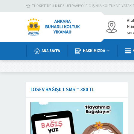
TÜRKIYE’DE İLK KEZ ULTRAVIYOLE C IŞINLA KOLTUK VE YATAK 
Ata
Eti
ser
ANA SAYFA
HAKKIMIZDA
LÖSEV BAĞIŞI: 1 SMS = 380 TL