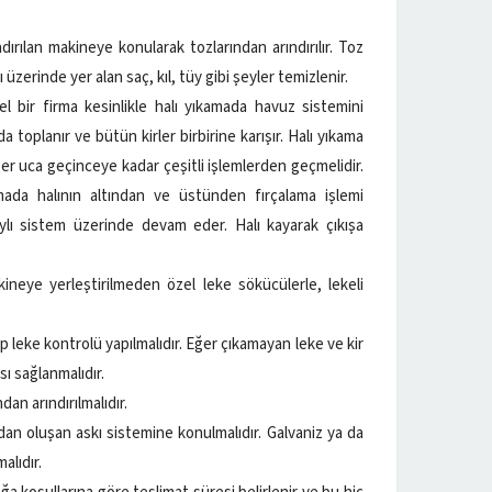
ırılan makineye konularak tozlarından arındırılır. Toz
zerinde yer alan saç, kıl, tüy gibi şeyler temizlenir.
el bir firma kesinlikle halı yıkamada havuz sistemini
 toplanır ve bütün kirler birbirine karışır. Halı yıkama
iğer uca geçinceye kadar çeşitli işlemlerden geçmelidir.
şamada halının altından ve üstünden fırçalama işlemi
aylı sistem üzerinde devam eder. Halı kayarak çıkışa
ineye yerleştirilmeden özel leke sökücülerle, lekeli
p leke kontrolü yapılmalıdır. Eğer çıkamayan leke ve kir
ı sağlanmalıdır.
an arındırılmalıdır.
dan oluşan askı sistemine konulmalıdır. Galvaniz ya da
alıdır.