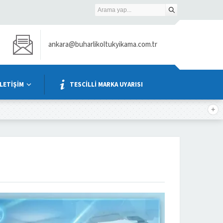
ankara@buharlikoltukyikama.com.tr
İLETİŞİM
TESCİLLİ MARKA UYARISI