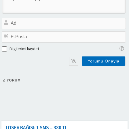
A
E-
P
Bilgilerimi kaydet
YORUM
0
LÖSEV BAĞIŞI: 1 SMS = 380 TL