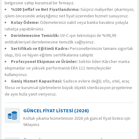
belgesine sahip kurumsal bir firmayız.
%100 Şeffaf ve Net Fiyatlandırma:
Sürpriz maliyetler çıkarmıyor,
işlem öncesinde anlaştığımız net fiyat üzerinden hizmet sunuyoruz.
Kolay Ödeme:
Ödemelerinizi nakit veya banka havalesi yoluyla
rahatça yapabilirsiniz.
Derinlemesine Temizlik:
UV-C ışın teknolojisi ile %99,99
antibakteriyel derinlemesine temizlik sağlıyoruz.
Sertifikalı ve Eğitimli Kadro:
Personellerimizin tamamı sigortalı
olup, İSG ve hijyen eğitimi sertifikalarına sahiptir.
Profesyonel Ekipman ve Ürünler:
Sektör lideri Kärcher marka
ekipmanlar ve yüksek performanslı ERA 111 temizleyiciler
kullanıyoruz.
Geniş Hizmet Kapasitesi:
Sadece evlere değil; ofis, otel, araç
filosu ve kurumsal işletmelerin büyük ölçekli sterilizasyon projelerine
de aynı hızla yanıt veriyoruz.
GÜNCEL FİYAT LİSTESİ (2026)
Koltuk yıkama hizmetimizin 2026 yılı güncel fiyat listesi için
tıklayınız.