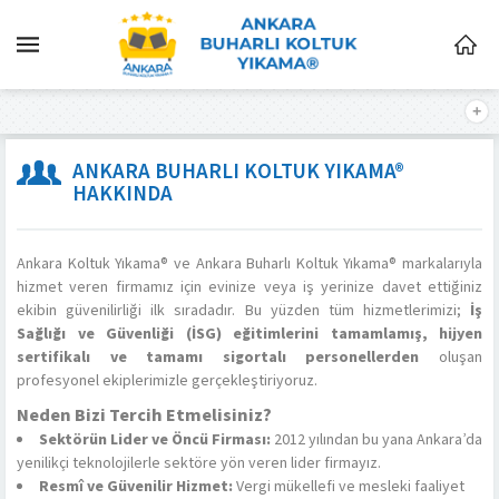
ANKARA BUHARLI KOLTUK YIKAMA®
HAKKINDA
Ankara Koltuk Yıkama® ve Ankara Buharlı Koltuk Yıkama® markalarıyla
hizmet veren firmamız için evinize veya iş yerinize davet ettiğiniz
ekibin güvenilirliği ilk sıradadır. Bu yüzden tüm hizmetlerimizi;
İş
Sağlığı ve Güvenliği (İSG) eğitimlerini tamamlamış, hijyen
sertifikalı ve tamamı sigortalı personellerden
oluşan
profesyonel ekiplerimizle gerçekleştiriyoruz.
Neden Bizi Tercih Etmelisiniz?
Sektörün Lider ve Öncü Firması:
2012 yılından bu yana Ankara’da
yenilikçi teknolojilerle sektöre yön veren lider firmayız.
Resmî ve Güvenilir Hizmet:
Vergi mükellefi ve mesleki faaliyet