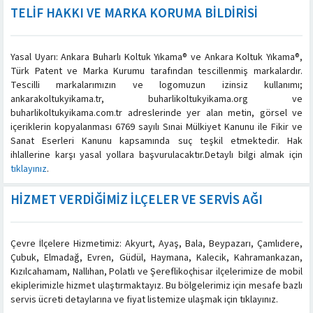
TELIF HAKKI VE MARKA KORUMA BILDIRISI
Yasal Uyarı: Ankara Buharlı Koltuk Yıkama® ve Ankara Koltuk Yıkama®,
Türk Patent ve Marka Kurumu tarafından tescillenmiş markalardır.
Tescilli markalarımızın ve logomuzun izinsiz kullanımı;
ankarakoltukyikama.tr, buharlikoltukyikama.org ve
buharlikoltukyikama.com.tr adreslerinde yer alan metin, görsel ve
içeriklerin kopyalanması 6769 sayılı Sınai Mülkiyet Kanunu ile Fikir ve
Sanat Eserleri Kanunu kapsamında suç teşkil etmektedir. Hak
ihlallerine karşı yasal yollara başvurulacaktır.Detaylı bilgi almak için
tıklayınız
.
HIZMET VERDIĞIMIZ İLÇELER VE SERVIS AĞI
Çevre İlçelere Hizmetimiz: Akyurt, Ayaş, Bala, Beypazarı, Çamlıdere,
Çubuk, Elmadağ, Evren, Güdül, Haymana, Kalecik, Kahramankazan,
Kızılcahamam, Nallıhan, Polatlı ve Şereflikoçhisar ilçelerimize de mobil
ekiplerimizle hizmet ulaştırmaktayız. Bu bölgelerimiz için mesafe bazlı
servis ücreti detaylarına ve fiyat listemize ulaşmak için tıklayınız.