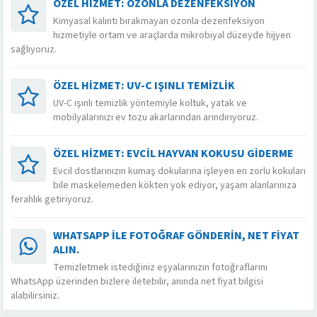
ÖZEL HİZMET: OZONLA DEZENFEKSİYON
Kimyasal kalıntı bırakmayan ozonla dezenfeksiyon
hizmetiyle ortam ve araçlarda mikrobiyal düzeyde hijyen
sağlıyoruz.
ÖZEL HIZMET: UV-C IŞINLI TEMIZLIK
UV-C ışınlı temizlik yöntemiyle koltuk, yatak ve
mobilyalarınızı ev tozu akarlarından arındırıyoruz.
ÖZEL HIZMET: EVCIL HAYVAN KOKUSU GIDERME
Evcil dostlarınızın kumaş dokularına işleyen en zorlu kokuları
bile maskelemeden kökten yok ediyor, yaşam alanlarınıza
ferahlık getiriyoruz.
WHATSAPP ILE FOTOĞRAF GÖNDERIN, NET FIYAT
ALIN.
Temizletmek istediğiniz eşyalarınızın fotoğraflarını
WhatsApp üzerinden bizlere iletebilir, anında net fiyat bilgisi
alabilirsiniz.