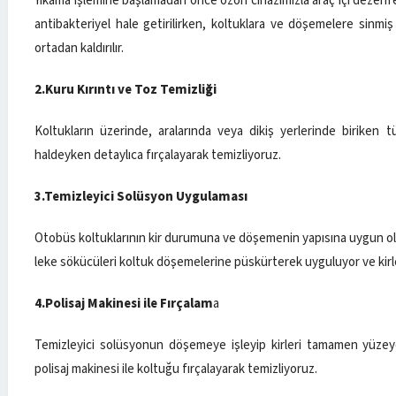
Yıkama işlemine başlamadan önce ozon cihazımızla araç içi dezenf
antibakteriyel hale getirilirken, koltuklara ve döşemelere sinmi
ortadan kaldırılır.
2.Kuru Kırıntı ve Toz Temizliği
Koltukların üzerinde, aralarında veya dikiş yerlerinde biriken 
haldeyken detaylıca fırçalayarak temizliyoruz.
3.Temizleyici Solüsyon Uygulaması
Otobüs koltuklarının kir durumuna ve döşemenin yapısına uygun ola
leke sökücüleri koltuk döşemelerine püskürterek uyguluyor ve kirl
4.Polisaj Makinesi ile Fırçalam
a
Temizleyici solüsyonun döşemeye işleyip kirleri tamamen yüzeye
polisaj makinesi ile koltuğu fırçalayarak temizliyoruz.