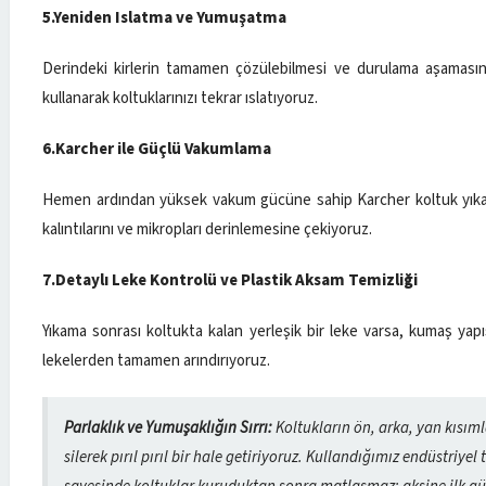
5.Yeniden Islatma ve Yumuşatma
Derindeki kirlerin tamamen çözülebilmesi ve durulama aşamasın
kullanarak koltuklarınızı tekrar ıslatıyoruz.
6.Karcher ile Güçlü Vakumlama
Hemen ardından yüksek vakum gücüne sahip Karcher koltuk yıka
kalıntılarını ve mikropları derinlemesine çekiyoruz.
7.Detaylı Leke Kontrolü ve Plastik Aksam Temizliği
Yıkama sonrası koltukta kalan yerleşik bir leke varsa, kumaş ya
lekelerden tamamen arındırıyoruz.
Parlaklık ve Yumuşaklığın Sırrı:
Koltukların ön, arka, yan kısıml
silerek pırıl pırıl bir hale getiriyoruz. Kullandığımız endüstriy