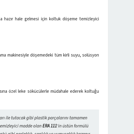
a hazır hale gelmesi için koltuk döşeme temizleyici
ma makinesiyle döşemedeki tüm kirli suyu, solüsyon
pısına özel leke sökücülerle müdahale ederek koltuğu
arı ile tutacak gibi plastik parçalarını tamamen
el temizleyici madde olan
ERA 111
‘in üstün formülü