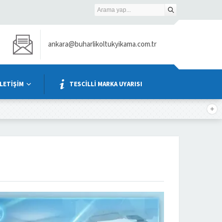
ankara@buharlikoltukyikama.com.tr
İLETİŞİM
TESCİLLİ MARKA UYARISI