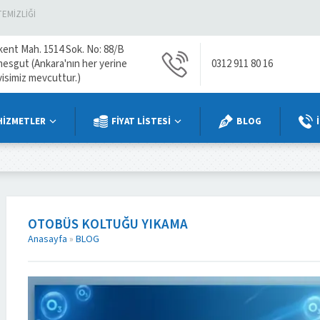
TEMIZLIĞI
kent Mah. 1514 Sok. No: 88/B
mesgut (Ankara'nın her yerine
0312 911 80 16
visimiz mevcuttur.)
HİZMETLER
FİYAT LİSTESİ
BLOG
OTOBÜS KOLTUĞU YIKAMA
Anasayfa
»
BLOG