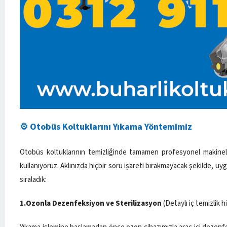
⚙️ Otobüs Koltuklarını Yıkama Yöntemimiz
Otobüs koltuklarının temizliğinde tamamen profesyonel makinel
kullanıyoruz. Aklınızda hiçbir soru işareti bırakmayacak şekilde, u
sıraladık:
1.Ozonla Dezenfeksiyon ve Sterilizasyon
(Detaylı iç temizlik 