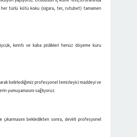
eksiyon yapıyoruz. Otobüsün iç kısmı %99,99 oranında
ş her türlü kötü koku (sigara, ter, rutubet) tamamen
tüycük, kırıntı ve kaba pislikleri henüz döşeme kuru
rak belirlediğimiz profesyonel temizleyici maddeyi ve
erin yumuşamasını sağlıyoruz.
 çıkarmasını bekledikten sonra, devirli profesyonel