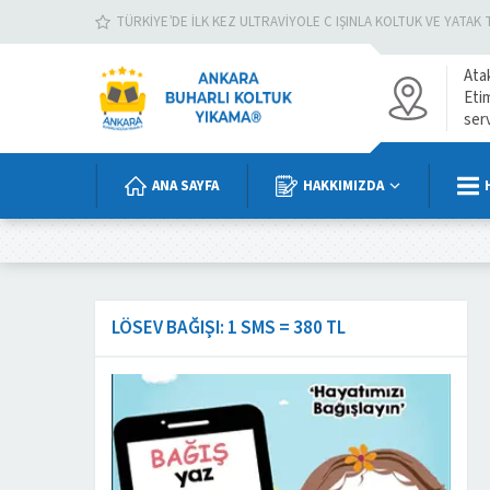
TÜRKIYE’DE İLK KEZ ULTRAVIYOLE C IŞINLA KOLTUK VE YATAK 
Ata
Eti
ser
ANA SAYFA
HAKKIMIZDA
LÖSEV BAĞIŞI: 1 SMS = 380 TL