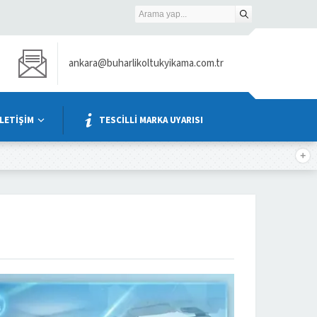
ankara@buharlikoltukyikama.com.tr
İLETİŞİM
TESCİLLİ MARKA UYARISI