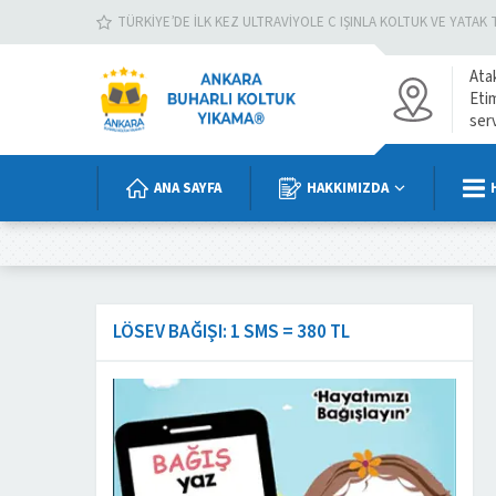
TÜRKIYE’DE İLK KEZ ULTRAVIYOLE C IŞINLA KOLTUK VE YATAK 
Ata
Eti
ser
ANA SAYFA
HAKKIMIZDA
LÖSEV BAĞIŞI: 1 SMS = 380 TL