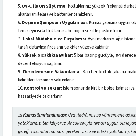
UV-C ile Ön Süpürme:
Koltuklarınız yüksek frekanslı darbel
akarları (mitelar) ve bakteriler temizlenir.
Döşeme Şampuanı Uygulaması:
Kumaş yapısına uygun ölç
temizleyicisi koltuklarınıza homojen şekilde püskürtülür.
Lokal Müdahale ve Fırçalama:
Aynı markanın ağır hizme
tarafı detaylıca fırçalanır ve kirler yüzeye kaldırılır.
Yüksek Sıcaklıkta Buhar:
5 bar basınç gücüyle,
84 derece 
dezenfeksiyon sağlanır.
Derinlemesine Vakumlama:
Karcher koltuk yıkama makin
kalıntıları tamamen vakumlanır.
Kontrol ve Tekrar:
İşlem sonunda kirli bir bölge kalması y
hassasiyetle tekrarlanır.
⚠️
Kumaş Sınırlandırması:
Uyguladığımız bu yöntemlerle döşem
yataklarınızı temizliyoruz. Ancak sıvıyla teması uygun olmayan
gereği vakumlanmaması gereken visco ve lateks yatakları yıkam