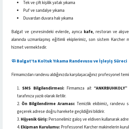
Tek ve çift kişilik yatak yıkama
Puf ve sandalye yıkama
Duvardan duvara halı yıkama
Balgat ve çevresindeki evlerde, ayrıca
kafe
, restoran ve alışve
alanında uzmanlaşmış eğitimli ekiplerimiz, son sistem Karcher m
hizmet vermektedir.
🧼 Balgat’ta Koltuk Yıkama Randevusu ve İşleyiş Süreci
Firmamızdan randevu aldığınızda karşılaşacağınız profesyonel temiz
SMS Bilgilendirmesi:
Firmamıza ait
“ANKRBUHKOLY”
tarafınıza yazılı olarak iletilir.
Ön Bilgilendirme Araması:
Temizlik ekibimiz, randevu sa
geçerek adrese doğru harekete geçildiğini bildirir.
Hijyenik Giriş:
Personelimiz galoş ve eldiven kullanarak adresi
Ekipman Kurulumu:
Profesyonel Karcher makinelerin kuru