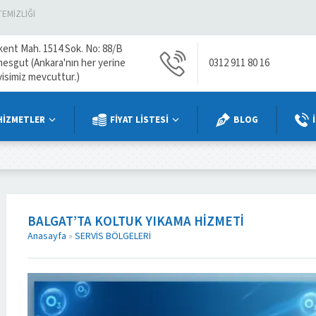
TEMIZLIĞI
kent Mah. 1514 Sok. No: 88/B
mesgut (Ankara'nın her yerine
0312 911 80 16
visimiz mevcuttur.)
HİZMETLER
FİYAT LİSTESİ
BLOG
BALGAT’TA KOLTUK YIKAMA HIZMETI
Anasayfa
»
SERVİS BÖLGELERİ