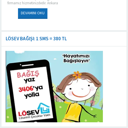
firmamız hizmetinizdedir. Ankara
Buharlı Koltuk Yıkama® olarak
işletmelere özel olarak belirlediğimiz
DEVAMINI OKU
fiyatlarla bütçenize yük olmadan
temizlik...
LÖSEV BAĞIŞI: 1 SMS = 380 TL