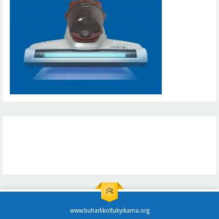
www.buharlikoltukyikama.org