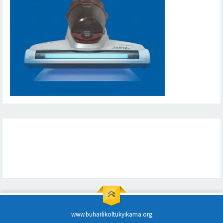
www.buharlikoltukyikama.org