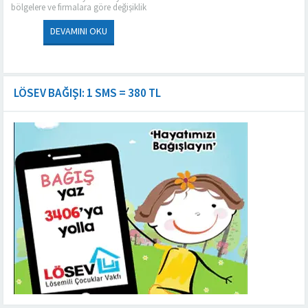
bölgelere ve firmalara göre değişiklik
göstermektedir. Ankara’da koltuk
yıkama hizmeti veren firmalardan
DEVAMINI OKU
biri olan Ankara Buharlı...
LÖSEV BAĞIŞI: 1 SMS = 380 TL