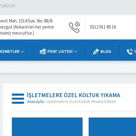
TEMIZLIĞI
kent Mah. 1514 Sok. No: 88/B
mesgut (Ankara'nın her yerine
0312 911 80 16
visimiz mevcuttur.)
HİZMETLER
FİYAT LİSTESİ
BLOG
İŞLETMELERE ÖZEL KOLTUK YIKAMA
Anasayfa
»
İşletmelere Özel Koltuk Yıkama Etiketi