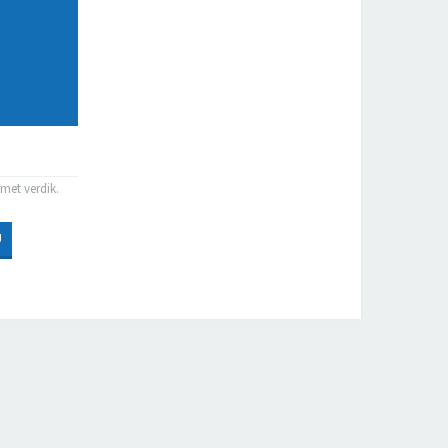
S
zmet verdik.
U