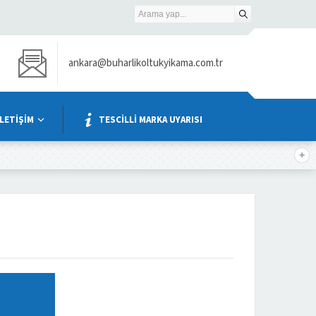
ankara@buharlikoltukyikama.com.tr
İLETİŞİM
TESCİLLİ MARKA UYARISI