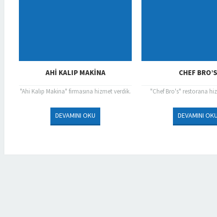
AHI KALIP MAKINA
CHEF BRO’
"Ahi Kalıp Makina" firmasına hizmet verdik.
"Chef Bro's" restorana hi
DEVAMINI OKU
DEVAMINI OK