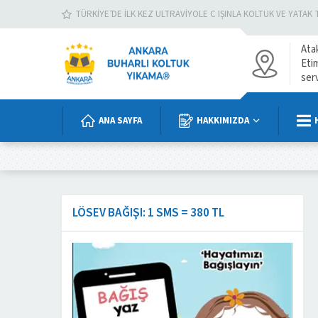
TÜRKIYE’DE İLK KEZ ULTRAVIYOLE C IŞINLA KOLTUK VE YATAK 
Ata
Eti
ser
ANA SAYFA
HAKKIMIZDA
LÖSEV BAĞIŞI: 1 SMS = 380 TL