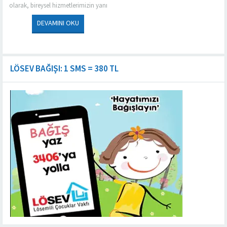
olarak, bireysel hizmetlerimizin yanı
sıra kurumsal işletmelerin ve ticari
alanların yoğun kullanım altındaki
DEVAMINI OKU
döşemeleri için de...
LÖSEV BAĞIŞI: 1 SMS = 380 TL