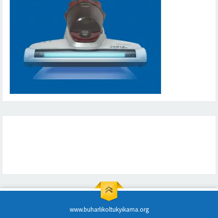
www.buharlikoltukyikama.org