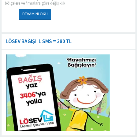
bölgelere ve firmalara göre değişiklik
göstermektedir. Ankara’da koltuk
yıkama hizmeti veren firmalardan
DEVAMINI OKU
biri olan Ankara Buharlı...
LÖSEV BAĞIŞI: 1 SMS = 380 TL