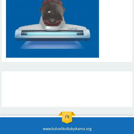
www.buharlikoltukyikama.org