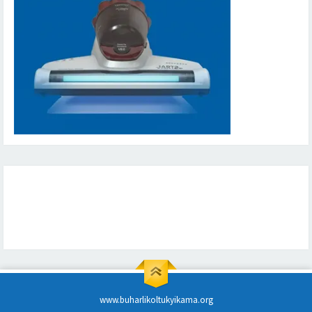
www.buharlikoltukyikama.org