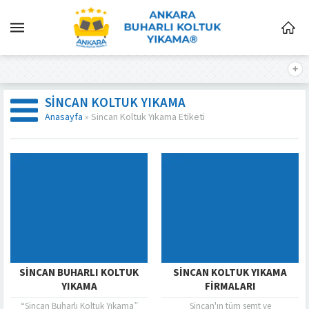
SINCAN KOLTUK YIKAMA
Anasayfa
»
Sincan Koltuk Yıkama Etiketi
SINCAN BUHARLI KOLTUK
SINCAN KOLTUK YIKAMA
YIKAMA
FIRMALARI
“Sincan Buharlı Koltuk Yıkama”
Sincan'ın tüm semt ve