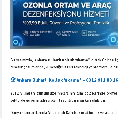
Bu yazımızda,
Ankara Buharlı Koltuk Yıkama®
olarak Gölbaşı i
temizlik çözümlerine, kullandığımız ileri teknoloji yöntemlere ve t
🏆 Ankara Buharlı Koltuk Yıkama® – 0312 911 80 1
2012 yılından günümüze
Ankara’nın tüm bölgelerinde profesy
sektörde güvenin adresi olan
tescilli bir marka sahibidir
.
Dünya standartlarında Alman malı
Karcher makineler
ve alanında 