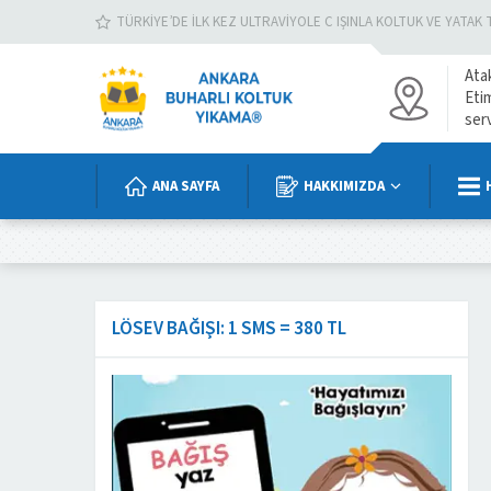
TÜRKIYE’DE İLK KEZ ULTRAVIYOLE C IŞINLA KOLTUK VE YATAK 
Ata
Eti
ser
ANA SAYFA
HAKKIMIZDA
LÖSEV BAĞIŞI: 1 SMS = 380 TL