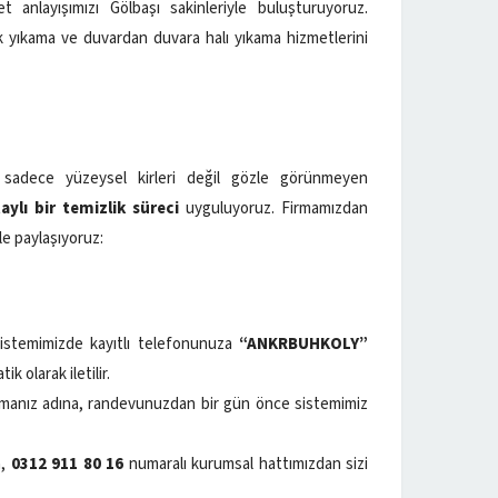
 anlayışımızı Gölbaşı sakinleriyle buluşturuyoruz.
ak yıkama ve duvardan duvara halı yıkama hizmetlerini
, sadece yüzeysel kirleri değil gözle görünmeyen
ylı bir temizlik süreci
uyguluyoruz. Firmamızdan
le paylaşıyoruz:
stemimizde kayıtlı telefonunuza
“ANKRBUHKOLY”
k olarak iletilir.
anız adına, randevunuzdan bir gün önce sistemimiz
a,
0312 911 80 16
numaralı kurumsal hattımızdan sizi