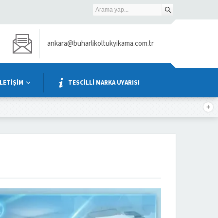
ankara@buharlikoltukyikama.com.tr
İLETİŞİM
TESCİLLİ MARKA UYARISI