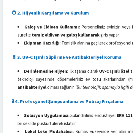
🥼 2. Hijyenik Karşılama ve Kurulum
Galoş ve Eldiven Kullanımı:
Personelimiz evinizin veya i
suretle
temiz eldiven ve galoş kullanarak
giriş yapar.
Ekipman Hazırlığı:
Temizlik alanına geçilerek profesyonel 
🧬 3. UV-C Işınlı Süpürme ve Antibakteriyel Koruma
Derinlemesine Hijyen:
İlk aşama olarak
UV-C ışınlı özel 
teknoloji sayesinde döşemeleriniz ev tozu akarlarından (m
antibakteriyel
olması sağlanır.
(Bu teknolojik aşamayla ilgili d
🧪 4. Profesyonel Şampuanlama ve Polisaj Fırçalama
Solüsyon Uygulaması:
Sulandırılmış endüstriyel
ERA 111
bir şekilde püskürtülerek ıslatılır.
Lokal Leke Müdahalesi:
Kumaş yüzeyinde yer alan inatç