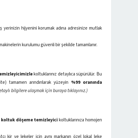
ş yerinizin hijyenini korumak adına adresinize mutlak
makinelerin kurulumu güvenli bir şekilde tamamlanır.
temizleyicimizle
koltuklarınız detaylıca süpürülür. Bu
ite) tamamen arındırılarak yüzeyin
%99 oranında
etaylı bilgilere ulaşmak için buraya tıklayınız.)
 koltuk döşeme temizleyici
koltuklarınıza homojen
ı kir ve lekeler için aynı markanın özel lokal leke