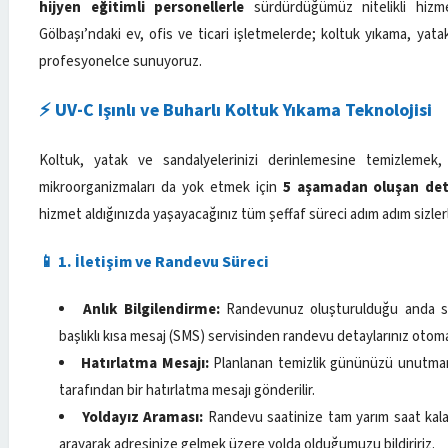
hijyen eğitimli personellerle
sürdürdüğümüz nitelikli hizmet
Gölbaşı’ndaki ev, ofis ve ticari işletmelerde; koltuk yıkama, yat
profesyonelce sunuyoruz.
⚡ UV-C Işınlı ve Buharlı Koltuk Yıkama Teknolojisi
Koltuk, yatak ve sandalyelerinizi derinlemesine temizlemek
mikroorganizmaları da yok etmek için
5 aşamadan oluşan deta
hizmet aldığınızda yaşayacağınız tüm şeffaf süreci adım adım sizler
📱 1. İletişim ve Randevu Süreci
Anlık Bilgilendirme:
Randevunuz oluşturulduğu anda si
başlıklı kısa mesaj (SMS) servisinden randevu detaylarınız otomati
Hatırlatma Mesajı:
Planlanan temizlik gününüzü unutmam
tarafından bir hatırlatma mesajı gönderilir.
Yoldayız Araması:
Randevu saatinize tam yarım saat kal
arayarak adresinize gelmek üzere yolda olduğumuzu bildiririz.