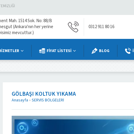
TEMIZLIĞI
kent Mah. 1514 Sok. No: 88/B
mesgut (Ankara'nın her yerine
0312 911 80 16
visimiz mevcuttur.)
HİZMETLER
FİYAT LİSTESİ
BLOG
GÖLBAŞI KOLTUK YIKAMA
Anasayfa
»
SERVİS BÖLGELERİ