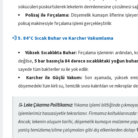
sökücüleri püskürtülerek lekelerin derinlemesine çözülmesi sağ
Polisaj ile Fırçalama:
Döşemelik kumaşın liflerine işleyen
polisaj makinesiyle fırçalama işlemi gerçekleştirilir.
💨 5. 84°C Sıcak Buhar ve Karcher Vakumlama
Yüksek Sıcaklıkta Buhar:
Fırçalama işleminin ardından, k
değilse,
5 bar basınçla 84 derece sıcaklıktaki yoğun buha
sayede tüm bakteriler ısı ile yok edilir.
Karcher ile Güçlü Vakum:
Son aşamada, yüksek emiş 
döşemedeki tüm kirli su, temizlik sıvısı kalıntıları ve mikroplar 
📝
Leke Çıkarma Politikamız:
Yıkama işlemi bittiğinde çıkmayan
işlemlerimiz hassasiyetle tekrarlanır. Firmamız koltuklarınızda
Ancak; lekenin oluşum tarihi, döşemelik kumaşın malzeme yapı
yanlış temizleme/silme çalışmaları gibi dış etkenlerden dolayı