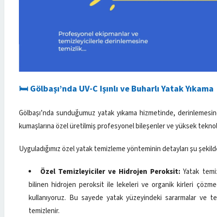
🛏️ Gölbaşı’nda UV-C Işınlı ve Buharlı Yatak Yıkama
Gölbaşı’nda sunduğumuz yatak yıkama hizmetinde, derinlemesine
kumaşlarına özel üretilmiş profesyonel bileşenler ve yüksek teknolo
Uyguladığımız özel yatak temizleme yönteminin detayları şu şekild
Özel Temizleyiciler ve Hidrojen Peroksit:
Yatak temizl
bilinen hidrojen peroksit ile lekeleri ve organik kirleri çözm
kullanıyoruz. Bu sayede yatak yüzeyindeki sararmalar ve te
temizlenir.