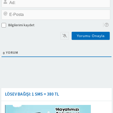
A
E-
P
Bilgilerimi kaydet
YORUM
0
LÖSEV BAĞIŞI: 1 SMS = 380 TL