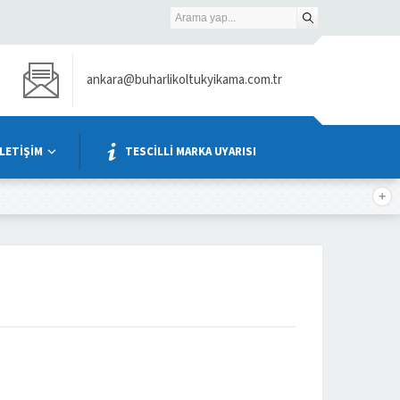
ankara@buharlikoltukyikama.com.tr
İLETİŞİM
TESCİLLİ MARKA UYARISI