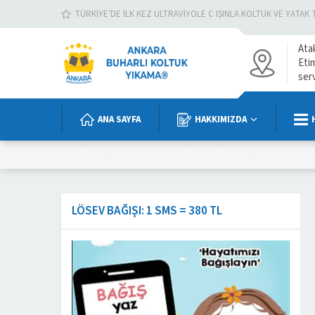
TÜRKIYE’DE İLK KEZ ULTRAVIYOLE C IŞINLA KOLTUK VE YATAK 
Ata
Eti
ser
ANA SAYFA
HAKKIMIZDA
LÖSEV BAĞIŞI: 1 SMS = 380 TL