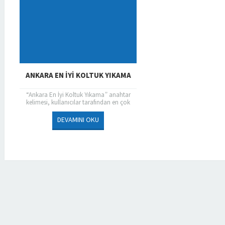
ANKARA EN İYI KOLTUK YIKAMA
“Ankara En İyi Koltuk Yıkama” anahtar
kelimesi, kullanıcılar tarafından en çok
aratılan kelimelerin başında geliyor. Koltuk
yıkatmayı düşünen değerli müşterilerimiz...
DEVAMINI OKU