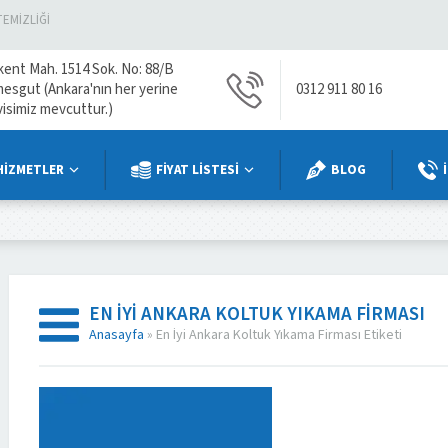
TEMIZLIĞI
kent Mah. 1514 Sok. No: 88/B
mesgut (Ankara'nın her yerine
0312 911 80 16
visimiz mevcuttur.)
HİZMETLER
FİYAT LİSTESİ
BLOG
EN İYI ANKARA KOLTUK YIKAMA FIRMASI
Anasayfa
»
En İyi Ankara Koltuk Yıkama Firması Etiketi