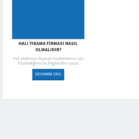
HALI YIKAMA FIRMASI NASIL
OLMALIDIR?
Halı yıkatmayı düşünen müşterilerimiz için
hazırladığımız bu bilgilendirici yazıyı
okumadan, halılarınızı vereceğiniz halı
yıkama firmasını seçmeyin. “Uzmanından
DEVAMINI OKU
Temizlik Püf Noktaları“...