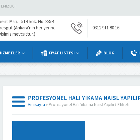
TEMIZLIĞI
kent Mah. 1514 Sok. No: 88/B
mesgut (Ankara'nın her yerine
0312 911 80 16
visimiz mevcuttur.)
HİZMETLER
FİYAT LİSTESİ
BLOG
PROFESYONEL HALI YIKAMA NAISL YAPILI
Anasayfa
»
Profesyonel Halı Yıkama Naısl Yapılır? Etiketi