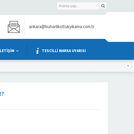
ankara@buharlikoltukyikama.com.tr
İLETİŞİM
TESCİLLİ MARKA UYARISI
R?