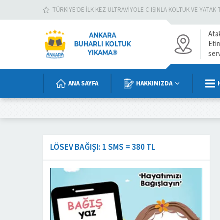
TÜRKIYE’DE İLK KEZ ULTRAVIYOLE C IŞINLA KOLTUK VE YATAK 
Ata
Eti
ser
ANA SAYFA
HAKKIMIZDA
LÖSEV BAĞIŞI: 1 SMS = 380 TL