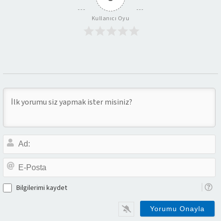
Kullanıcı Oyu
A
E-
P
Bilgilerimi kaydet