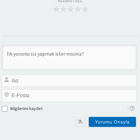
Kullanıcı Oyu
A
E-
P
Bilgilerimi kaydet