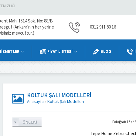
TEMIZLIĞI
kent Mah. 1514 Sok. No: 88/B
mesgut (Ankara'nın her yerine
0312 911 80 16
visimiz mevcuttur.)
HİZMETLER
FİYAT LİSTESİ
BLOG
KOLTUK ŞALI MODELLERI
Anasayfa
»
Koltuk Şalı Modelleri
Fotoğraf: 16 / 4
Tepe Home Zebra Check 