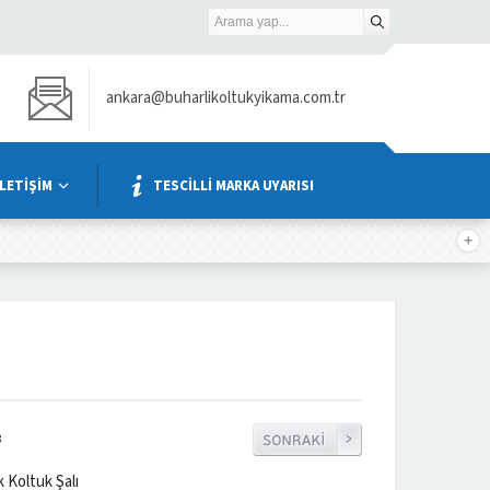
ankara@buharlikoltukyikama.com.tr
İLETİŞİM
TESCİLLİ MARKA UYARISI
8
Koltuk Şalı