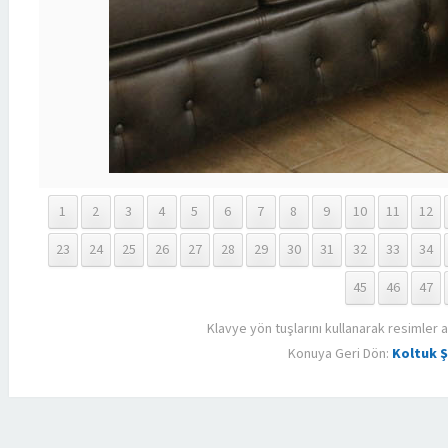
1
2
3
4
5
6
7
8
9
10
11
12
23
24
25
26
27
28
29
30
31
32
33
34
45
46
47
Klavye yön tuşlarını kullanarak resimler a
Konuya Geri Dön:
Koltuk Ş