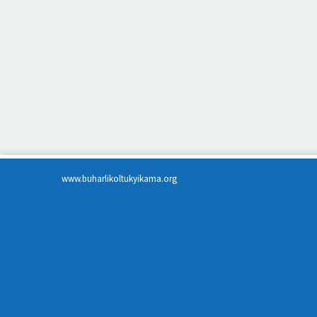
www.buharlikoltukyikama.org