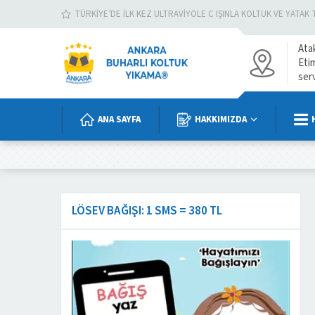
TÜRKIYE’DE İLK KEZ ULTRAVIYOLE C IŞINLA KOLTUK VE YATAK 
Ata
Eti
ser
ANA SAYFA
HAKKIMIZDA
LÖSEV BAĞIŞI: 1 SMS = 380 TL