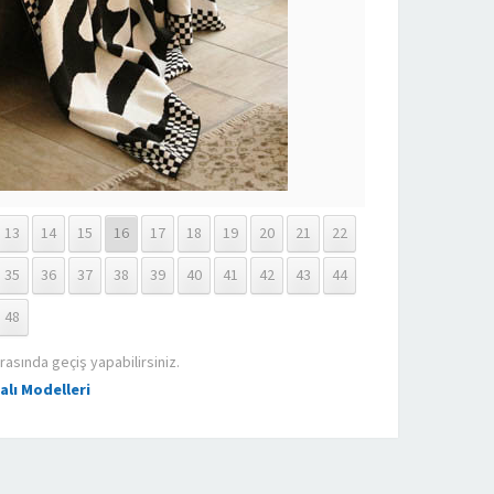
13
14
15
16
17
18
19
20
21
22
35
36
37
38
39
40
41
42
43
44
48
rasında geçiş yapabilirsiniz.
alı Modelleri