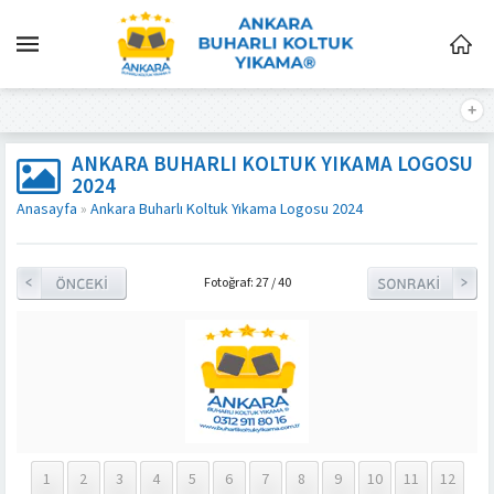
ANKARA BUHARLI KOLTUK YIKAMA LOGOSU
2024
Anasayfa
»
Ankara Buharlı Koltuk Yıkama Logosu 2024
Fotoğraf: 27 / 40
1
2
3
4
5
6
7
8
9
10
11
12