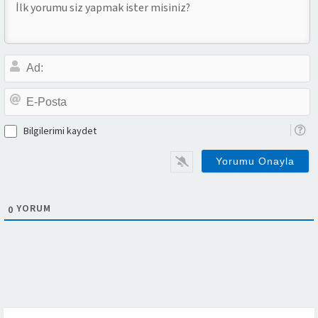
A
E-
P
Bilgilerimi kaydet
YORUM
0