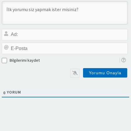
A
E-
P
Bilgilerimi kaydet
YORUM
0